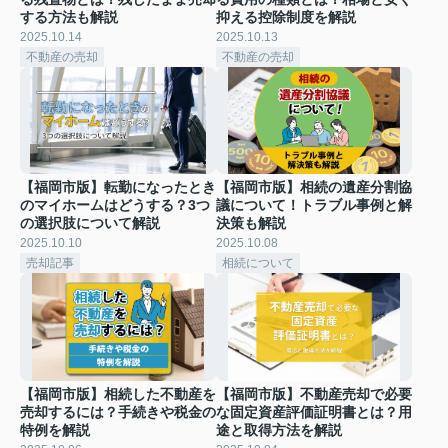
する方法も解説
抑える控除制度を解説
2025.10.14
2025.10.13
不動産の売却
不動産の売却
【福岡市版】転勤になったとき
【福岡市版】相続の遺産分割協
のマイホームはどうする？3つ
議について！トラブル事例と解
の選択肢について解説
決策も解説
2025.10.10
2025.10.08
売却記事
相続について
【福岡市版】相続した不動産を
【福岡市版】不動産売却で必要
売却するには？手続きや税金の
な固定資産評価証明書とは？用
特例を解説
途と取得方法を解説