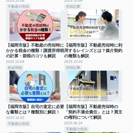
2025.10.06
2025.10.04
不動産の売却
売却記事
【福岡市版】不動産の売却時に
【福岡市版】不動産売却時に利
かかる税金の種類！譲渡所得税
用するレインズとは？媒介契約
の計算・節税のコツも解説
の種類も解説
2025.10.04
2025.10.03
税金関係
売却記事
【福岡市版】自宅の査定に必要
【福岡市版】不動産売却時の
な書類とは？種類別に解説！
「契約不適合責任」とは？買主
の権利について解説
2025.10.03
2025.06.24
不動産の売却
不動産の売却