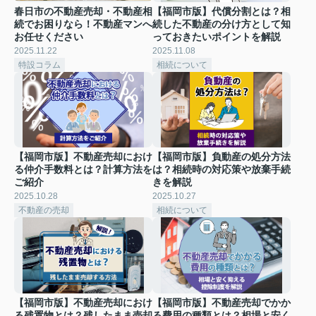
春日市の不動産売却・不動産相
【福岡市版】代償分割とは？相
続でお困りなら！不動産マンへ
続した不動産の分け方として知
お任せください
っておきたいポイントを解説
2025.11.22
2025.11.08
特設コラム
相続について
【福岡市版】不動産売却におけ
【福岡市版】負動産の処分方法
る仲介手数料とは？計算方法を
は？相続時の対応策や放棄手続
ご紹介
きを解説
2025.10.28
2025.10.27
不動産の売却
相続について
【福岡市版】不動産売却におけ
【福岡市版】不動産売却でかか
る残置物とは？残したまま売却
る費用の種類とは？相場と安く