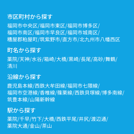
市区町村から探す
福岡市中央区
福岡市東区
福岡市博多区
福岡市南区
福岡市早良区
福岡市城南区
糟屋郡粕屋町
筑紫野市
直方市
北九州市八幡西区
町名から探す
薬院
天神
水谷
箱崎
大橋
黒崎
長尾
高砂
舞鶴
清川
沿線から探す
鹿児島本線
西鉄大牟田線
福岡市七隈線
福岡市空港線
香椎線
篠栗線
西鉄貝塚線
博多南線
筑豊本線
山陽新幹線
駅から探す
薬院
千早
竹下
大橋
西鉄平尾
井尻
渡辺通
薬院大通
金山
茶山