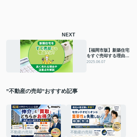
NEXT
【福岡市版】新築住宅
をすぐ売却する理由と
は？高く売れる理由や
2025.06.07
注意点を解説
”不動産の売却”おすすめ記事
不動産の売却
不動産の売却