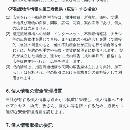
《不動産物件情報を第三者提供（広告）する場合》
(1) 広告を行う不動産物件情報は、物件種目、所在地、価格、交通、
土地及び建物の面積、間取、設備、写真、案内図等であり、個人
の氏名は含みません。
(2) 指定流通機構への登録、インターネット、不動産情報誌、チラシ
等の広告媒体を通じて直接、または他の不動産会社を通じて間接
的（当社の同意のもと、他の不動産会社が広告を行う場合等を含
む）に、契約の相手方や売買・賃貸借希望者に提供されます。 契
約が成立した場合は、速やかに成約報告（成約年月日、価格）を
広告媒体主等へ行い、広告を停止します。
(3) 成約情報は、指定流通機構や民間の広告媒体主により集計、加工
もしくは分析され、他の取引における価格査定の資料等として利
用されます。
6. 個人情報の安全管理措置
当社が有する個人情報は適正かつ慎重に管理し、個人情報への不
正アクセス、紛失、改ざん、漏えい等を防止するため、必要かつ
適切な安全管理措置を講じます。
7. 個人情報取扱の委託