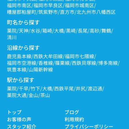
福岡市南区
福岡市早良区
福岡市城南区
糟屋郡粕屋町
筑紫野市
直方市
北九州市八幡西区
町名から探す
薬院
天神
水谷
箱崎
大橋
黒崎
長尾
高砂
舞鶴
清川
沿線から探す
鹿児島本線
西鉄大牟田線
福岡市七隈線
福岡市空港線
香椎線
篠栗線
西鉄貝塚線
博多南線
筑豊本線
山陽新幹線
駅から探す
薬院
千早
竹下
大橋
西鉄平尾
井尻
渡辺通
薬院大通
金山
茶山
トップ
ブログ
お客様の声
利用規約
スタッフ紹介
プライバシーポリシー