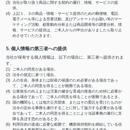
(3) 当社が取り扱う商品に関する契約の履行、情報、サービスの提
供。
(4) 上記１、３の商品・情報・サービス提供のための郵便物、電話、
電子メール等による営業活動、及びアンケートのお願い等のマー
ケティング活動、顧客動向分析または商品開発等の調査分析。情
報、サービスの提供は、ご本人からの申出がありましたら取り止
めさせていただきます。
5. 個人情報の第三者への提供
当社が保有する個人情報は、以下の場合に、第三者へ提供されま
す。
(1) ご本人の同意がある場合。
(2) 法令の規定に基づく場合。
(3) 人の生命、身体または財産の保護のため必要がある場合であっ
て、ご本人の同意を得ることが困難である場合。
(4) 公衆衛生の向上または児童の健全な育成の推進のため特に必要が
ある場合であって、ご本人の同意を得ることが困難であるとき。
(5) 国の機関もしくは地方公共団体、またはその委託を受けたものが
法令の定める事務を遂行することに対して協力する必要がある場
合であって、ご本人の同意を得ることにより当該事務の遂行に支
障を及ぼす恐れがあるとき。
(6) 利用目的の達成に必要な範囲で、機密保持契約を締結している信
頼出来る業務委託先に対し、必要な範囲で開示する場合。