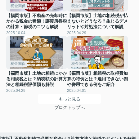
税金関係
税金関係
【福岡市版】不動産の売却時に
【福岡市版】土地の相続税が払
かかる税金の種類！譲渡所得税
えないとどうなる？生じるデメ
の計算・節税のコツも解説
リットや対処法について解説
2025.10.04
2025.04.29
税金関係
税金関係
【福岡市版】土地の相続にかか
【福岡市版】相続税の取得費加
る相続税とは？納税額の計算方
算の特例とは？適用できない例
法と相続税評価額も解説
や併用できる例をご紹介
2025.04.29
2025.04.01
もっと見る
ブログトップへ
岡市版】不動産相続で必要な税金は？計算方法と節税のポイントを解説