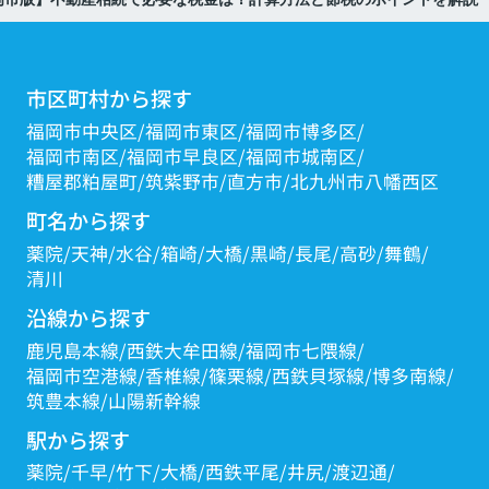
市区町村から探す
福岡市中央区
福岡市東区
福岡市博多区
福岡市南区
福岡市早良区
福岡市城南区
糟屋郡粕屋町
筑紫野市
直方市
北九州市八幡西区
町名から探す
薬院
天神
水谷
箱崎
大橋
黒崎
長尾
高砂
舞鶴
清川
沿線から探す
鹿児島本線
西鉄大牟田線
福岡市七隈線
福岡市空港線
香椎線
篠栗線
西鉄貝塚線
博多南線
筑豊本線
山陽新幹線
駅から探す
薬院
千早
竹下
大橋
西鉄平尾
井尻
渡辺通