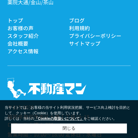
薬院大通
金山
茶山
トップ
ブログ
お客様の声
利用規約
スタッフ紹介
プライバシーポリシー
会社概要
サイトマップ
アクセス情報
〒815-0033
当サイトでは、お客様の当サイト利用状況把握、サービス向上検討を目的と
して、クッキー（Cookie）を使用しています。
福岡県福岡市南区大橋１丁目19−18
詳しくは、当社の
「Cookieの取扱いについて」
をご確認ください。
ロワール大橋Ⅰ 201
閉じる
営業時間：10:00～18:00 定休日：水曜日