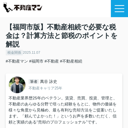
【福岡市版】不動産相続で必要な税
金は？計算方法と節税のポイントを
解説
税金関係
2025.11.07
#不動産マン
#福岡市
#不動産
#不動産相続
萬谷 詠史
筆者
不動産キャリア25年
不動産業界歴25年のベテラン。賃貸、売買、投資、管理と、
不動産のあらゆる分野で培った経験をもとに、物件の価値を
様々な角度から見極め、最も有利な売却方法をご提案いたし
ます。「頼んでよかった！」というお声を多数いただく、信
頼と実績のある“売却のプロフェッショナル”です。