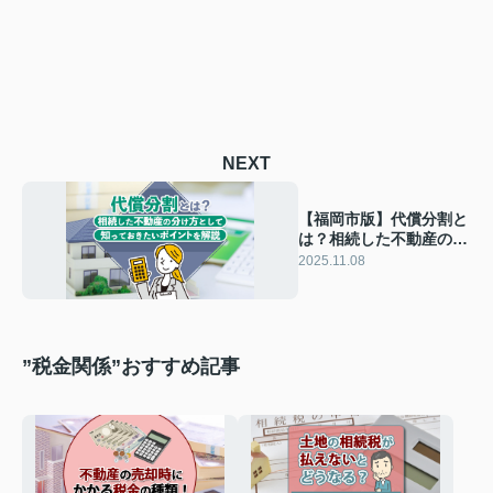
NEXT
【福岡市版】代償分割と
は？相続した不動産の分
け方として知っておきた
2025.11.08
いポイントを解説
”税金関係”おすすめ記事