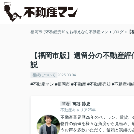
【
福岡市で不動産売却をお考えなら不動産マン
ブログ
【福岡市版】遺留分の不動産評
説
相続について
2025.03.04
#不動産マン
#福岡市
#不動産
#不動産売却
#不動産相
萬谷 詠史
筆者
不動産キャリア25年
不動産業界歴25年のベテラン。賃貸
物件の価値を様々な角度から見極め、
うお声を多数いただく、信頼と実績のあ