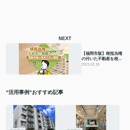
NEXT
【福岡市版】根抵当権
の付いた不動産を相続
したら？根抵当権の抹
2025.02.18
消方法も解説！
”活用事例”おすすめ記事