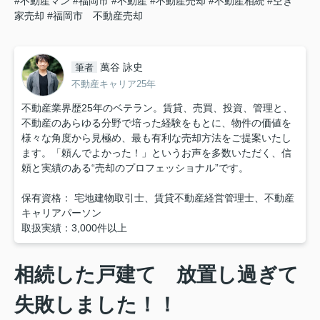
#不動産マン
#福岡市
#不動産
#不動産売却
#不動産相続
#空き
家売却
#福岡市 不動産売却
萬谷 詠史
筆者
不動産キャリア25年
不動産業界歴25年のベテラン。賃貸、売買、投資、管理と、
不動産のあらゆる分野で培った経験をもとに、物件の価値を
様々な角度から見極め、最も有利な売却方法をご提案いたし
ます。「頼んでよかった！」というお声を多数いただく、信
頼と実績のある“売却のプロフェッショナル”です。
保有資格： 宅地建物取引士、賃貸不動産経営管理士、不動産
キャリアパーソン
取扱実績：3,000件以上
相続した戸建て 放置し過ぎて
失敗しました！！