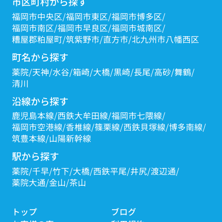
市区町村から探す
福岡市中央区
福岡市東区
福岡市博多区
福岡市南区
福岡市早良区
福岡市城南区
糟屋郡粕屋町
筑紫野市
直方市
北九州市八幡西区
町名から探す
薬院
天神
水谷
箱崎
大橋
黒崎
長尾
高砂
舞鶴
清川
沿線から探す
鹿児島本線
西鉄大牟田線
福岡市七隈線
福岡市空港線
香椎線
篠栗線
西鉄貝塚線
博多南線
筑豊本線
山陽新幹線
駅から探す
薬院
千早
竹下
大橋
西鉄平尾
井尻
渡辺通
薬院大通
金山
茶山
トップ
ブログ