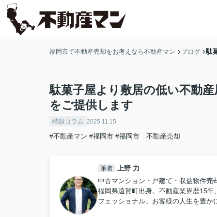
駄
福岡市で不動産売却をお考えなら不動産マン
ブログ
駄菓子屋より敷居の低い不動産
をご提供します
特設コラム
2025.11.15
#不動産マン
#福岡市
#福岡市 不動産売却
上野 力
筆者
中古マンション・戸建て・収益物件売
福岡県遠賀町出身。不動産業界歴15年
フェッショナル。お客様の人生を豊か