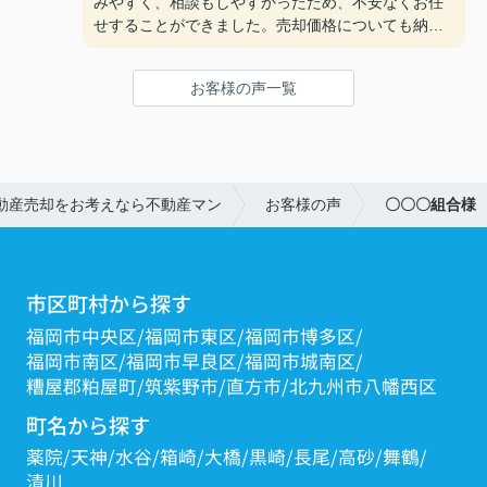
みやすく、相談もしやすかったため、不安なくお任
せすることができました。売却価格についても納得
のいく条件でお取引ができ、大変満足しています。
また不動産のことで相談する機会があれば、ぜひお
お客様の声一覧
願いしたいと思います。
動産売却をお考えなら不動産マン
お客様の声
〇〇〇組合様
市区町村から探す
福岡市中央区
福岡市東区
福岡市博多区
福岡市南区
福岡市早良区
福岡市城南区
糟屋郡粕屋町
筑紫野市
直方市
北九州市八幡西区
町名から探す
薬院
天神
水谷
箱崎
大橋
黒崎
長尾
高砂
舞鶴
清川