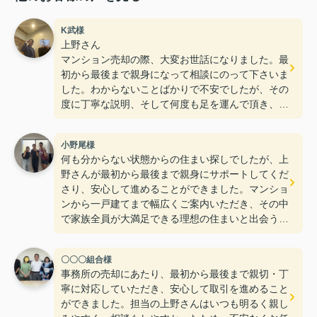
K武様
上野さん
マンション売却の際、大変お世話になりました。最
初から最後まで親身になって相談にのって下さいま
した。わからないことばかりで不安でしたが、その
度に丁寧な説明、そして何度も足を運んで頂き、無
事、売却を終えることができました。
本当にありがとうございました。
小野尾様
何も分からない状態からの住まい探しでしたが、上
野さんが最初から最後まで親身にサポートしてくだ
さり、安心して進めることができました。マンショ
ンから一戸建てまで幅広くご案内いただき、その中
で家族全員が大満足できる理想の住まいと出会うこ
とができました。丁寧で誠実な対応はもちろん、
「この人にお願いしたい」と心から思える担当者だ
〇〇〇組合様
ったことも、とても心強かったです。住まいの購入
事務所の売却にあたり、最初から最後まで親切・丁
を検討している方がいれば、自信を持って紹介した
寧に対応していただき、安心して取引を進めること
いと思います。本当にありがとうございました。
ができました。担当の上野さんはいつも明るく親し