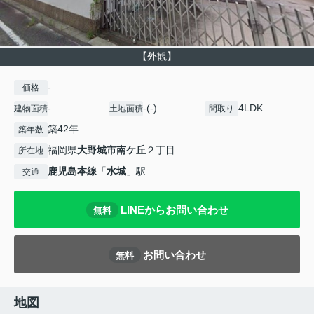
【外観】
-
価格
-
-(-)
4LDK
建物面積
土地面積
間取り
築42年
築年数
福岡県
大野城市
南ケ丘
２丁目
所在地
鹿児島本線
「
水城
」駅
交通
LINEからお問い合わせ
無料
お問い合わせ
無料
地図