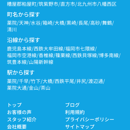
糟屋郡粕屋町
筑紫野市
直方市
北九州市八幡西区
町名から探す
薬院
天神
水谷
箱崎
大橋
黒崎
長尾
高砂
舞鶴
清川
沿線から探す
鹿児島本線
西鉄大牟田線
福岡市七隈線
福岡市空港線
香椎線
篠栗線
西鉄貝塚線
博多南線
筑豊本線
山陽新幹線
駅から探す
薬院
千早
竹下
大橋
西鉄平尾
井尻
渡辺通
薬院大通
金山
茶山
トップ
ブログ
お客様の声
利用規約
スタッフ紹介
プライバシーポリシー
会社概要
サイトマップ