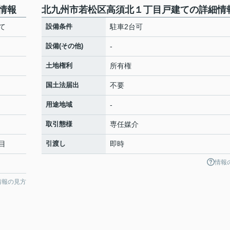
情報
北九州市若松区高須北１丁目戸建ての詳細情
て
設備条件
駐車2台可
設備(その他)
-
土地権利
所有権
国土法届出
不要
用途地域
-
取引態様
専任媒介
目
引渡し
即時
情報
情報の見方