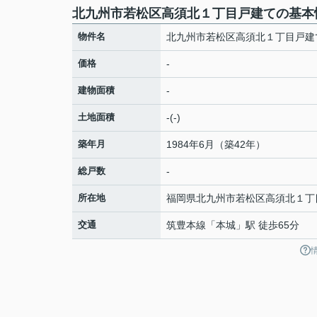
北九州市若松区高須北１丁目戸建ての基本
物件名
北九州市若松区高須北１丁目戸建
価格
-
建物面積
-
土地面積
-(-)
築年月
1984年6月（築42年）
総戸数
-
所在地
福岡県
北九州市若松区
高須北
１丁
交通
筑豊本線
「
本城
」駅 徒歩65分