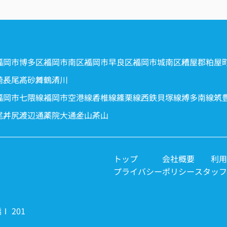
福岡市博多区
福岡市南区
福岡市早良区
福岡市城南区
糟屋郡粕屋
崎
長尾
高砂
舞鶴
清川
福岡市七隈線
福岡市空港線
香椎線
篠栗線
西鉄貝塚線
博多南線
筑
尾
井尻
渡辺通
薬院大通
金山
茶山
トップ
会社概要
利用
プライバシーポリシー
スタッフ
 201