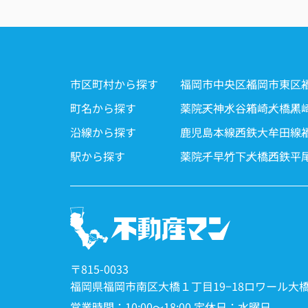
市区町村から探す
福岡市中央区
福岡市東区
町名から探す
薬院
天神
水谷
箱崎
大橋
黒
沿線から探す
鹿児島本線
西鉄大牟田線
駅から探す
薬院
千早
竹下
大橋
西鉄平
〒815-0033
福岡県福岡市南区大橋１丁目19−18ロワール大橋Ⅰ
営業時間：10:00～18:00 定休日：水曜日