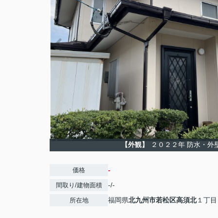
【外観】
２０２２年 防水・外
-
価格
-/-
間取り/建物面積
福岡県
北九州市若松区
高須北
１丁目
所在地