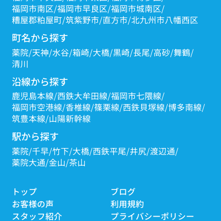
福岡市南区
福岡市早良区
福岡市城南区
糟屋郡粕屋町
筑紫野市
直方市
北九州市八幡西区
町名から探す
薬院
天神
水谷
箱崎
大橋
黒崎
長尾
高砂
舞鶴
清川
沿線から探す
鹿児島本線
西鉄大牟田線
福岡市七隈線
福岡市空港線
香椎線
篠栗線
西鉄貝塚線
博多南線
筑豊本線
山陽新幹線
駅から探す
薬院
千早
竹下
大橋
西鉄平尾
井尻
渡辺通
薬院大通
金山
茶山
トップ
ブログ
お客様の声
利用規約
スタッフ紹介
プライバシーポリシー