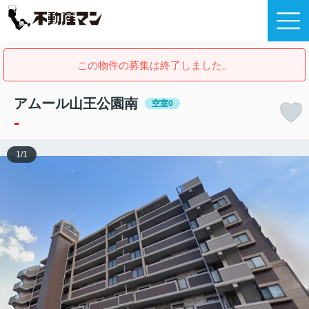
この物件の募集は終了しました。
アムール山王公園南
空室0
-
1
/
1