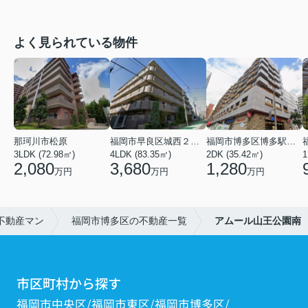
よく見られている物件
那珂川市松原
福岡市早良区城西２丁目
福岡市博多区博多駅前２丁目
3LDK (72.98㎡)
4LDK (83.35㎡)
2DK (35.42㎡)
1
2,080
3,680
1,280
万円
万円
万円
不動産マン
福岡市博多区の不動産一覧
アムール山王公園南
市区町村から探す
福岡市中央区
福岡市東区
福岡市博多区