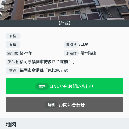
【外観】
-
価格
-
3LDK
面積
間取り
築28年
6階/8階建
築年数
所在階
福岡県
福岡市博多区
半道橋
１丁目
所在地
福岡市空港線
「
東比恵
」駅
交通
LINEからお問い合わせ
無料
お問い合わせ
無料
地図